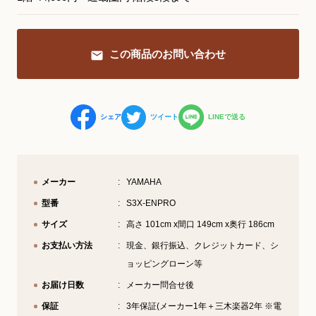
YouTube 公式チャンネル
この商品のお問い合わせ
三木楽器 開成館
ピアノ弾き比べ、過去のコンサートな
ど動画で発信中！
シェア
ツイート
LINEで送る
メーカー
YAMAHA
サイトマップ
個人情報の取り扱い
特定商品取引法表記
型番
S3X-ENPRO
サイズ
高さ 101cm x間口 149cm x奥行 186cm
お支払い方法
現金、銀行振込、クレジットカード、シ
ョッピングローン等
お届け日数
メーカー問合せ後
保証
3年保証(メーカー1年＋三木楽器2年 ※電