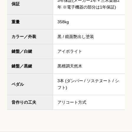
3年保証(メーカー1年＋三木楽器2
保証
年 ※電子機器の部分は1年保証)
重量
358kg
カラー／外装
黒 / 鏡面艶出し塗装
鍵盤／白鍵
アイボライト
鍵盤／黒鍵
黒檀調天然木
3本 (ダンパー / ソステヌート / シ
ペダル
フト)
音作りの工夫
アリコート方式