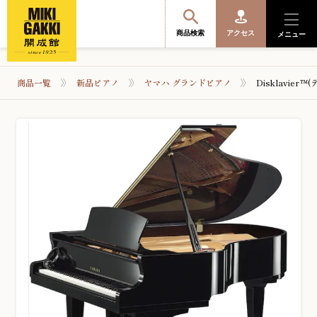
商品検索
アクセス
メニュー
商品一覧
新品ピアノ
ヤマハ グランドピアノ
Disklavier
商品を探す・選ぶ
便利なサービス
開成館を知る
音楽教室・イベント情報
サポート・購入特典