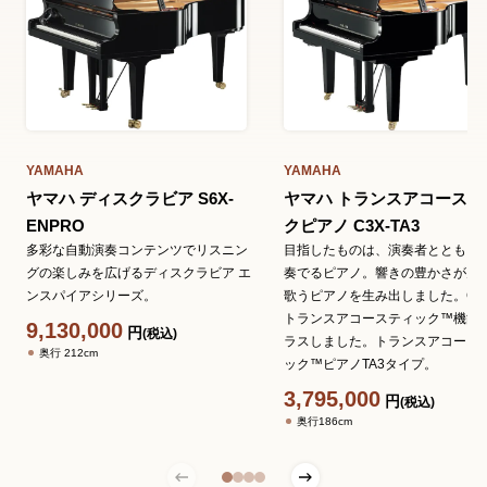
YAMAHA
YAMAHA
ヤマハ ディスクラビア S6X-
ヤマハ トランスアコーステ
ENPRO
クピアノ C3X-TA3
多彩な自動演奏コンテンツでリスニン
目指したものは、演奏者とともに
グの楽しみを広げるディスクラビア エ
奏でるピアノ。響きの豊かさが力
ンスパイアシリーズ。
歌うピアノを生み出しました。C3
トランスアコースティック™機能
9,130,000
円
(税込)
ラスしました。トランスアコース
奥行 212cm
ック™ピアノTA3タイプ。
3,795,000
円
(税込)
奥行186cm