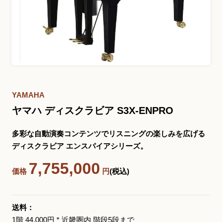
お問い合わせ総合窓口
06-6252-0432
受付時間 10:00～19:00 (水曜定休)
発信する
YAMAHA
ヤマハ ディスクラビア S3X-ENPRO
お問い合わせフォーム
多彩な自動演奏コンテンツでリスニングの楽しみを広げる
ディスクラビア エンスパイアシリーズ。
大阪・本町のピアノ専門店
7,755,000
価格
円
(税込)
三木楽器 開成館
〒541-0057
大阪府大阪市中央区北久宝寺町3丁目3−4
送料：
1階 44,000円 * 近畿圏内 階段5段まで