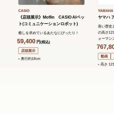
CASIO
YAMAHA
《店頭展示》Moflin CASIO AIペッ
ヤマハ 
ト(コミュニケーションロボット)
長い歴史
の高さ1
癒しを求めているあたなにぴったり！
ォーマン
59,400
円
(税込)
767,8
店頭展示
動画
奥行約18cm
高さ 12