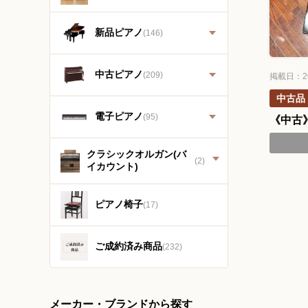
新品ピアノ
(146)
中古ピアノ
(209)
掲載日：20
中古品
電子ピアノ
(95)
《中古
クラシックオルガン(バ
(2)
イカウント)
ピアノ椅子
(17)
ご成約済み商品
(232)
メーカー・ブランドから探す