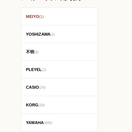
MEIYO
(1)
YOSHIZAWA
(1)
不明
(8)
PLEYEL
(1)
CASIO
(24)
KORG
(20)
YAMAHA
(495)