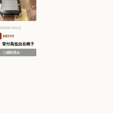
26年07月01日
MEIYO
》背付高低自在椅子
ご成約済み