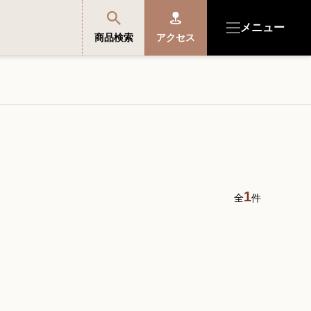
メニュー
商品検索
アクセス
商品を探す・選ぶ
便利なサービス
開成館を知る
1
全
件
音楽教室・イベント情報
サポート・購入特典