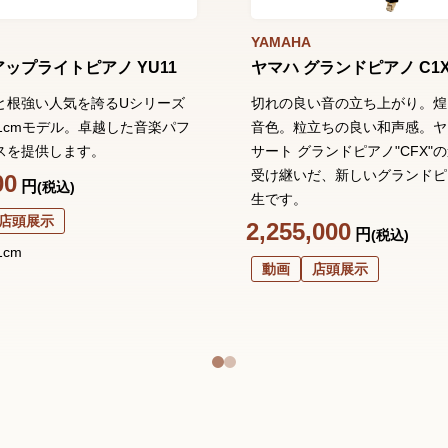
YAMAHA
アップライトピアノ YU11
ヤマハ グランドピアノ C1
と根強い人気を誇るUシリーズ
切れの良い音の立ち上がり。煌
21cmモデル。卓越した音楽パフ
音色。粒立ちの良い和声感。ヤ
スを提供します。
サート グランドピアノ"CFX"
受け継いだ、新しいグランドピ
00
円
(税込)
生です。
店頭展示
2,255,000
円
(税込)
1cm
動画
店頭展示