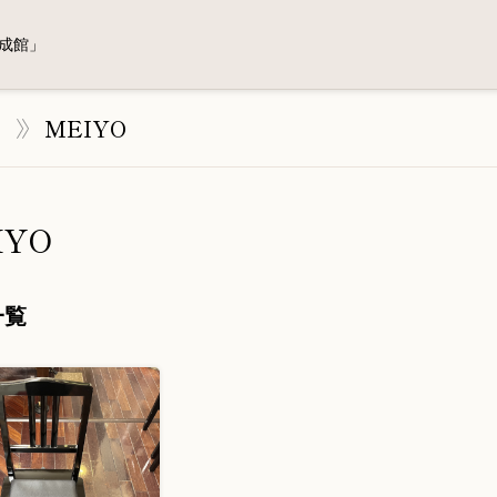
成館」
す
MEIYO
IYO
一覧