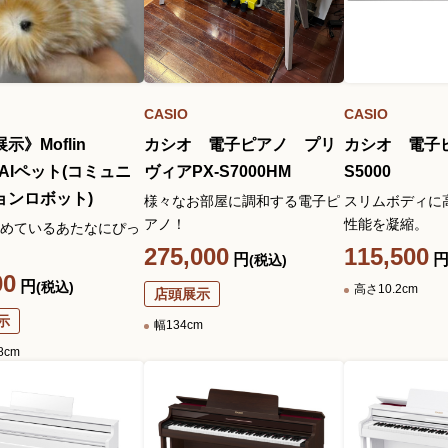
CASIO
CASIO
示》Moflin
カシオ 電子ピアノ プリ
カシオ 電子ピ
O AIペット(コミュニ
ヴィアPX-S7000HM
S5000
ョンロボット)
様々なお部屋に調和する電子ピ
スリムボディに
アノ！
性能を凝縮。
めているあたなにぴっ
275,000
115,500
円
(税込)
00
円
(税込)
高さ10.2cm
店頭展示
示
幅134cm
8cm