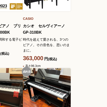
CASIO
ピアノ プリ
カシオ セルヴィアーノ
00BK
GP-310BK
調和する電子ピ
時代を超えて愛される、3つの
ピアノ。その音色を、思いのま
まに。
円
(税込)
363,000
円
(税込)
高さ96.3cm
成約済