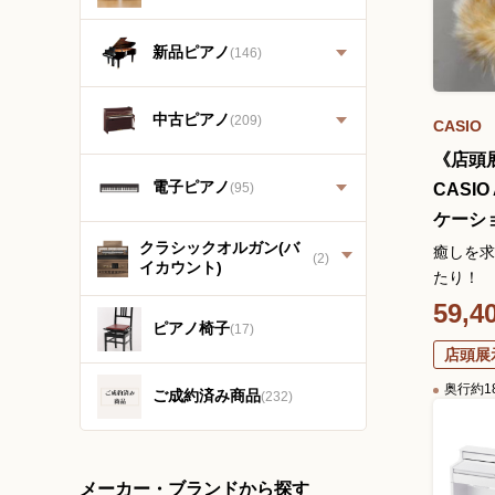
新品ピアノ
(146)
中古ピアノ
(209)
CASIO
《店頭展
電子ピアノ
(95)
CASI
ケーシ
クラシックオルガン(バ
癒しを求
(2)
イカウント)
たり！
59,4
ピアノ椅子
(17)
店頭展
奥行約1
ご成約済み商品
(232)
メーカー・ブランドから探す