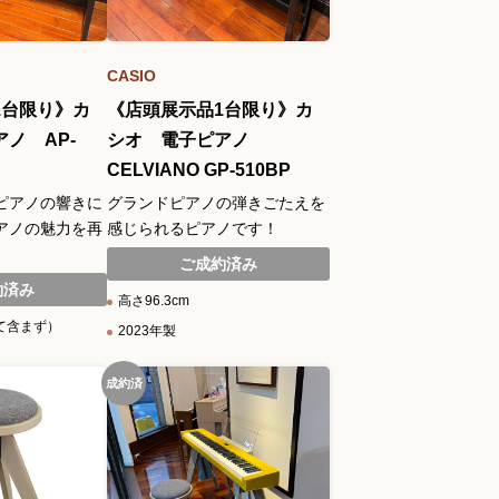
CASIO
1台限り》カ
《店頭展示品1台限り》カ
ノ AP-
シオ 電子ピアノ
CELVIANO GP-510BP
ピアノの響きに
グランドピアノの弾きごたえを
アノの魅力を再
感じられるピアノです！
ご成約済み
約済み
高さ96.3cm
立て含まず）
2023年製
成約済