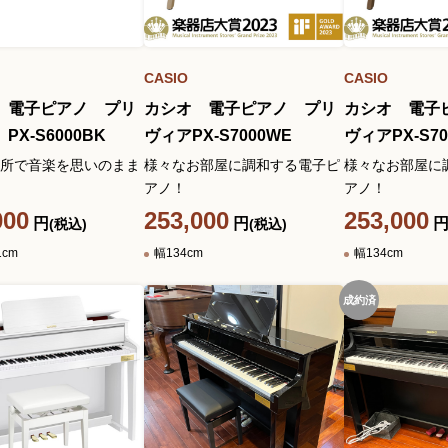
CASIO
CASIO
 電子ピアノ プリ
カシオ 電子ピアノ プリ
カシオ 電子
PX-S6000BK
ヴィアPX-S7000WE
ヴィアPX-S70
所で音楽を思いのまま
様々なお部屋に調和する電子ピ
様々なお部屋に
アノ！
アノ！
000
253,000
253,000
円
円
(税込)
(税込)
1cm
幅134cm
幅134cm
成約済