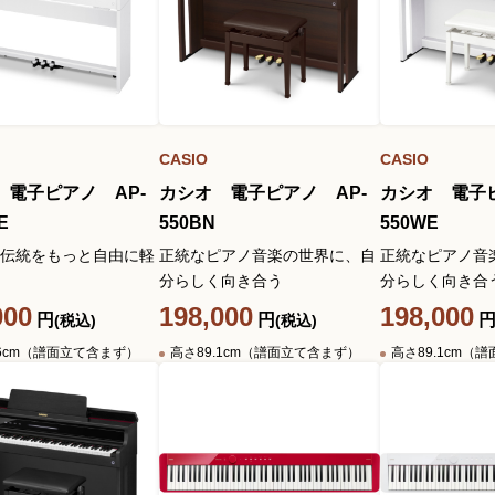
CASIO
CASIO
 電子ピアノ AP-
カシオ 電子ピアノ AP-
カシオ 電子ピ
E
550BN
550WE
伝統をもっと自由に軽
正統なピアノ音楽の世界に、自
正統なピアノ音
分らしく向き合う
分らしく向き合
000
198,000
198,000
円
円
(税込)
(税込)
.6cm（譜面立て含まず）
高さ89.1cm（譜面立て含まず）
高さ89.1cm（