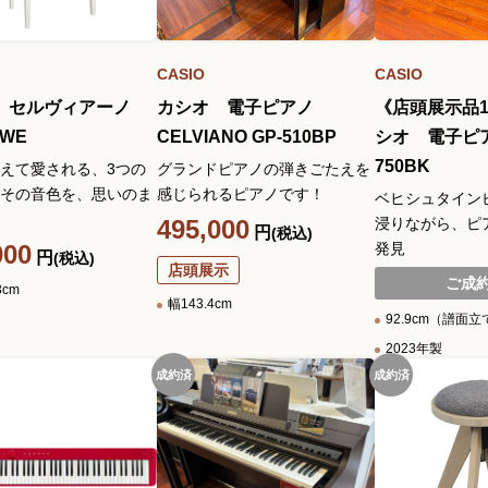
CASIO
CASIO
 セルヴィアーノ
カシオ 電子ピアノ
《店頭展示品
0WE
CELVIANO GP-510BP
シオ 電子ピア
750BK
えて愛される、3つの
グランドピアノの弾きごたえを
その音色を、思いのま
感じられるピアノです！
ベヒシュタイン
495,000
浸りながら、ピ
円
(税込)
000
発見
円
(税込)
店頭展示
ご成
3cm
幅143.4cm
92.9cm（譜面
2023年製
成約済
成約済