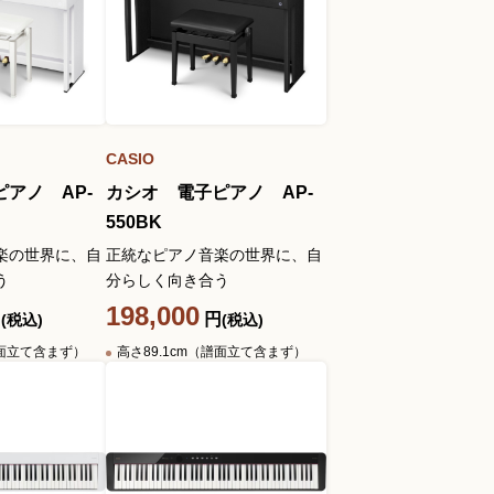
YouTube 公式チャンネル
三木楽器 開成館
ピアノ弾き比べ、過去のコン
サートなど動画で発信中！
CASIO
アノ AP-
カシオ 電子ピアノ AP-
550BK
楽の世界に、自
正統なピアノ音楽の世界に、自
サイトマップ
個人情報の取り扱い
特定商品取引法表記
う
分らしく向き合う
198,000
円
円
(税込)
(税込)
譜面立て含まず）
高さ89.1cm（譜面立て含まず）