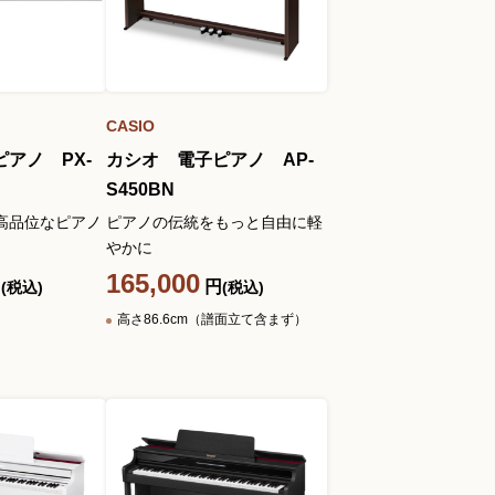
お問い合わせ総合窓口
06-6252-0432
CASIO
アノ PX-
カシオ 電子ピアノ AP-
受付時間 10:00～19:00 (水曜定休)
S450BN
お問い合わせフォーム
高品位なピアノ
ピアノの伝統をもっと自由に軽
やかに
165,000
円
円
(税込)
(税込)
高さ86.6cm（譜面立て含まず）
大阪・本町のピアノ専門店
三木楽器 開成館
〒541-0057
大阪府大阪市中央区北久宝寺町3丁目3−4