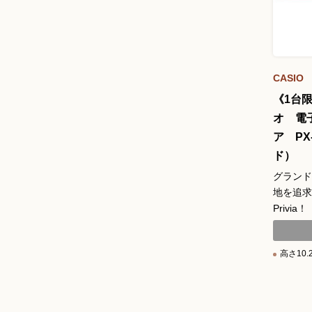
CASIO
《1台
オ 電
ア PX
ド）
グランド
地を追求
Privia！
高さ10