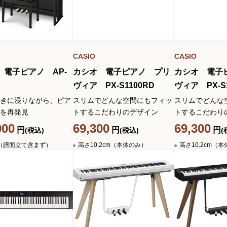
CASIO
CASIO
 電子ピアノ AP-
カシオ 電子ピアノ プリ
カシオ 電子
ヴィア PX-S1100RD
ヴィア PX-S
きに浸りながら、ピア
スリムでどんな空間にもフィッ
スリムでどんな
を再発見
トするこだわりのデザイン
トするこだわり
000
69,300
69,300
円
円
円
(税込)
(税込)
(
cm（譜面立て含まず）
高さ10.2cm（本体のみ）
高さ10.2cm（