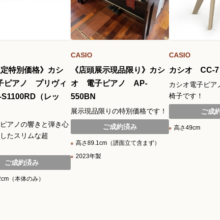
CASIO
CASIO
限定特別価格》カシ
《店頭展示現品限り》カシ
カシオ CC-
子ピアノ プリヴィ
オ 電子ピアノ AP-
カシオ電子ピアノP
椅子です！
-S1100RD（レッ
550BN
展示現品限りの特別価格です！
ご成
ピアノの響きと弾き心
ご成約済み
高さ49cm
したスリムな超
高さ89.1cm（譜面立て含まず）
2023年製
ご成約済み
.2cm（本体のみ）