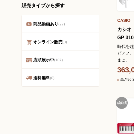
販売タイプから探す
CASIO
商品動画あり
(27)
カシオ
GP-31
オンライン販売
(0)
時代を超
ピアノ。
店頭展示中
まに。
(107)
363,
送料無料
(0)
高さ96.
成約済