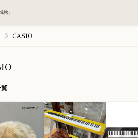
成館」
す
CASIO
IO
一覧